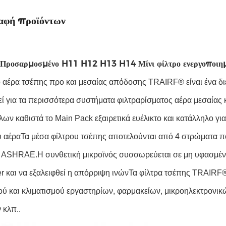
αφή προϊόντων
Προσαρμοσμένο H11 H12 H13 H14 Μίνι φίλτρο ενεργοποιημέ
ο αέρα τσέπης προ και μεσαίας απόδοσης TRAIRF® είναι ένα δι
εί για τα περισσότερα συστήματα φιλτραρίσματος αέρα μεσαίας
έλων καθιστά το Main Pack εξαιρετικά ευέλικτο και κατάλληλο γ
ύ αέραΤα μέσα φίλτρου τσέπης αποτελούνται από 4 στρώματα πο
ASHRAE.Η συνθετική μικροϊνός συσσωρεύεται σε μη υφασμένα
er και να εξαλειφθεί η απόρριψη ινώνΤα φίλτρα τσέπης TRAIR
ού και κλιματισμού εργαστηρίων, φαρμακείων, μικροηλεκτρονικ
 κλπ..