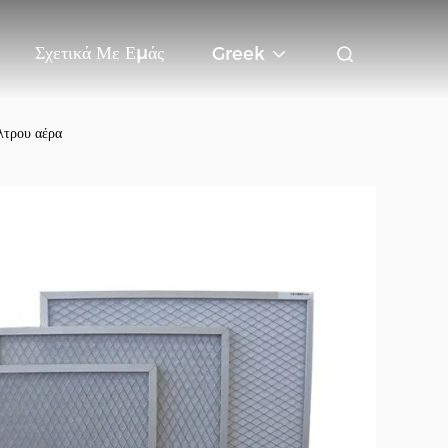
Σχετικά Με Εμάς
Greek
λτρου αέρα