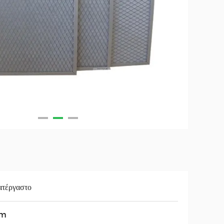
τέργαστο
um