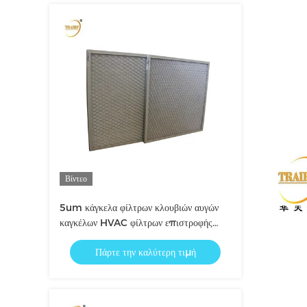
Βίντεο
5um κάγκελα φίλτρων κλουβιών αυγών
καγκέλων HVAC φίλτρων επιστροφής
αέρα
Πάρτε την καλύτερη τιμή