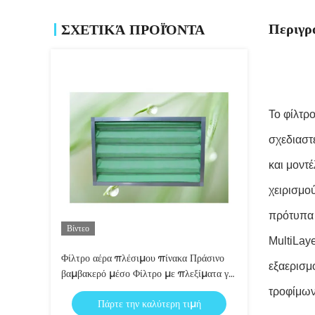
Περιγρ
ΣΧΕΤΙΚΆ ΠΡΟΪΌΝΤΑ
Το φίλτρ
σχεδιαστ
και μοντ
χειρισμο
πρότυπα 
Βίντεο
MultiLay
Φίλτρο αέρα πλέσιμου πίνακα Πράσινο
εξαερισμ
βαμβακερό μέσο Φίλτρο με πλεξίματα για
λαμιναριστική καπέλα ροής
τροφίμων
Πάρτε την καλύτερη τιμή