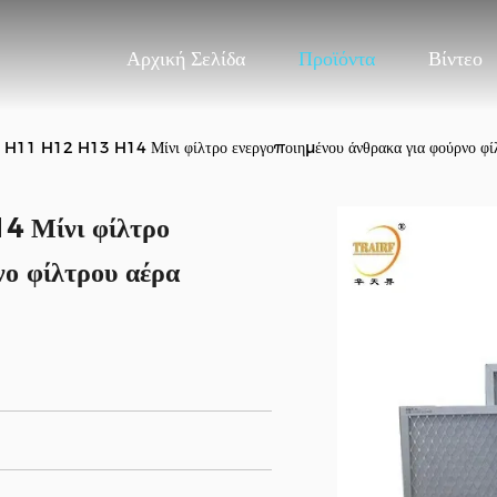
Αρχική Σελίδα
Προϊόντα
Βίντεο
H11 H12 H13 H14 Μίνι φίλτρο ενεργοποιημένου άνθρακα για φούρνο φί
 Μίνι φίλτρο
νο φίλτρου αέρα