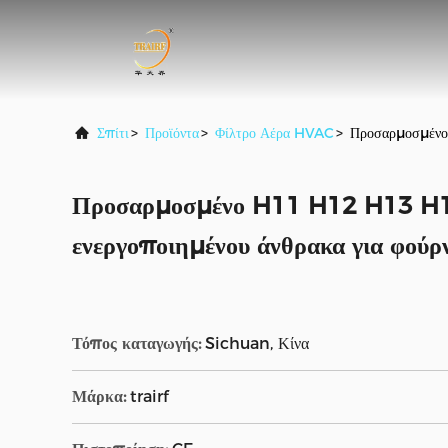
Σπίτι
>
Προϊόντα
>
Φίλτρο Αέρα HVAC
>
Προσαρμοσμένο 
Προσαρμοσμένο H11 H12 H13 H14
ενεργοποιημένου άνθρακα για φούρ
Τόπος καταγωγής:
Sichuan, Κίνα
Μάρκα:
trairf