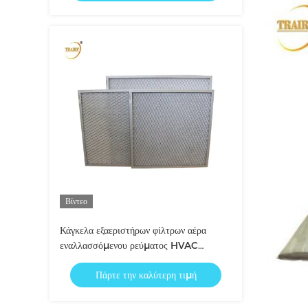
Βίντεο
Κάγκελα εξαεριστήρων φίλτρων αέρα
εναλλασσόμενου ρεύματος HVAC
πλαισίων αργιλίου για τη μονάδα AHU
Πάρτε την καλύτερη τιμή