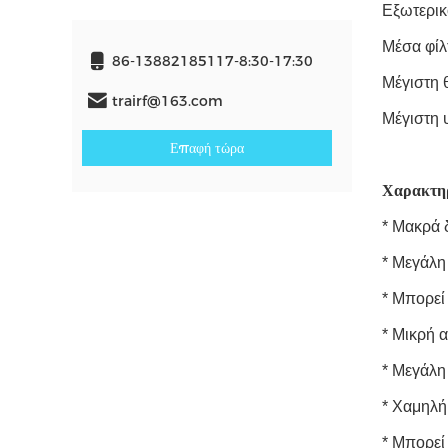
Εξωτερικ
Μέσα φίλ
86-13882185117-8:30-17:30
Μέγιστη 
trairf@163.com
Μέγιστη 
Επαφή τώρα
Χαρακτη
* Μακρά 
* Μεγάλη
* Μπορεί
* Μικρή 
* Μεγάλη
* Χαμηλή
* Μπορεί