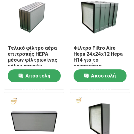
Τελικό φίλτρο αέρα
Φίλτρο Filtro Aire
επιτροπής HEPA
Hepa 24x24x12 Hepa
μέσων φίλτρων ίνας
H14 για το
υάλου πτυχών
εργαστήριο
διήθησης μίνι H13
Αποστολή
Αποστολή
H14 για την
ελασματική
ερώτησης
ερώτησης
κουκούλα ροής
Αρχική Σελίδα
Προϊόντα
Βίντεο