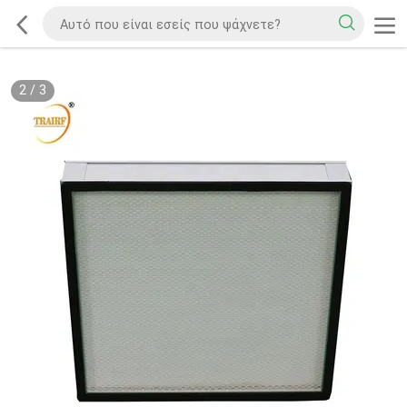
2
/
3