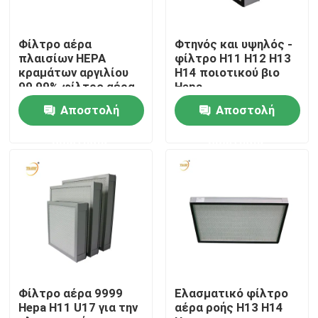
Σχετικά με εμάς
Φίλτρο αέρα
Φτηνός και υψηλός -
πλαισίων HEPA
φίλτρο H11 H12 H13
κραμάτων αργιλίου
H14 ποιοτικού βιο
Γύρος εργοστασίων
99,99% φίλτρο αέρα
Hepa
ULPA
Αποστολή
Αποστολή
Ποιοτικός έλεγχος
ερώτησης
ερώτησης
Ζητήστε ένα απόσπασμα
Βαθύ φίλτρο πτυχών HEPA
Προ φίλτρο αέρα
Φίλτρο αέρα 9999
Ελασματικό φίλτρο
Hepa H11 U17 για την
αέρα ροής H13 H14
Μονάδα FFU