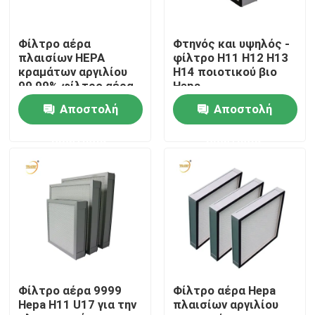
Σχετικά με εμάς
Φίλτρο αέρα
Φτηνός και υψηλός -
πλαισίων HEPA
φίλτρο H11 H12 H13
κραμάτων αργιλίου
H14 ποιοτικού βιο
Γύρος εργοστασίων
99,99% φίλτρο αέρα
Hepa
ULPA
Αποστολή
Αποστολή
Ποιοτικός έλεγχος
ερώτησης
ερώτησης
Ζητήστε ένα απόσπασμα
Βαθύ φίλτρο πτυχών HEPA
Προ φίλτρο αέρα
Φίλτρο αέρα 9999
Φίλτρο αέρα Hepa
Hepa H11 U17 για την
πλαισίων αργιλίου
Μονάδα FFU