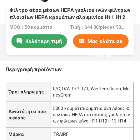
Φίλτρο αέρα μέσων HEPA γυαλιού ινών φίλτρων
πλαισίων HEPA κραμάτων αλουμινίου H11 H12
H13 H14 U15 U16 U17
MOQ：50 κομμάτια
Τιμή：$44.00/pieces 50-99 pieces
Καλύτερη τιμή
Μας ελάτε σε
επαφή με
Περιγραφή προϊόντων
L/C, D/A, D/P, T/T, Western Union, Mo
Όροι πληρωμής
neyGram
5000 κομμάτι/κομμάτια ανά Αέρας Φ
Δυνατότητα προ
φίλτρων HEPA επιτροπής γυαλιού ιν
σφοράς
ών φίλτρων μήνα H11 H12 H13 H14
Μάρκα
TRAIRF