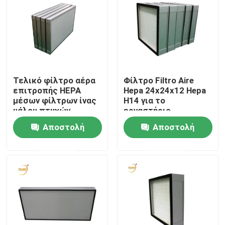
Τελικό φίλτρο αέρα
Φίλτρο Filtro Aire
επιτροπής HEPA
Hepa 24x24x12 Hepa
μέσων φίλτρων ίνας
H14 για το
υάλου πτυχών
εργαστήριο
διήθησης μίνι H13
Αποστολή
Αποστολή
H14 για την
ελασματική
ερώτησης
ερώτησης
κουκούλα ροής
Αρχική Σελίδα
Προϊόντα
Βίντεο