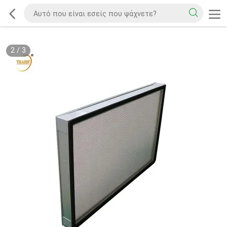
2
/
3