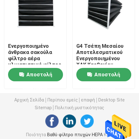
Φίλτρο αέρα θαλάμων χρωμάτων
Φίλτρο αέρα τσαντών
Ενεργοποιημένο
G4 Τσέπη Μεσαίου
άνθρακα σακούλα
Αποτελεσματικού
Φίλτρο αέρα HEPA
φίλτρο αέρα
Ενεργοποιημένου
κλιματιστικό φίλτρο
ΧΑΚ Καρβονίου
φίλτρο δίχτυ φίλτρο
Φίλτρο Αέρα για
Αποστολή
Αποστολή
Φίλτρο αέρα HVAC
Αποσμητικό
ερώτησης
ερώτησης
Φίλτρο σφραγίδων HEPA πηκτωμάτων
Αρχική Σελίδα
Περίπου εμείς
επαφή
Desktop Site
Sitemap
Πολιτική μυστικότητας
Υψηλής θερμοκρασίας φίλτρο HEPA
Β φίλτρο τράπεζας
Ποιότητα
Βαθύ φίλτρο πτυχών HEPA
Κίνα