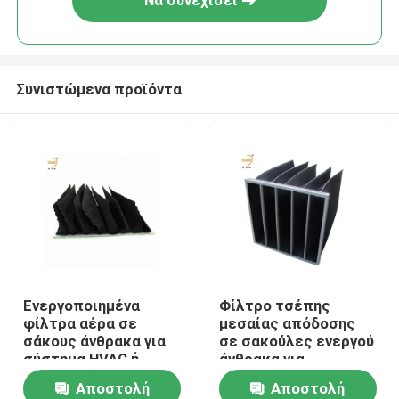
Να συνεχίσει
Συνιστώμενα προϊόντα
Αρχική Σελίδα
Ενεργοποιημένα
Φίλτρο τσέπης
φίλτρα αέρα σε
μεσαίας απόδοσης
Προϊόντα
σάκους άνθρακα για
σε σακούλες ενεργού
σύστημα HVAC ή
άνθρακα για
λαμιναριστική
αφαιρέτες οσμών
Αποστολή
Αποστολή
Βίντεο
καλύβα ροής