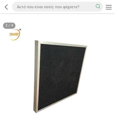
2
/
4