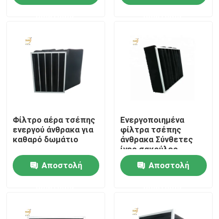
ερώτησης
ερώτησης
Σχετικά με εμάς
Γύρος εργοστασίων
Ποιοτικός έλεγχος
Φίλτρο αέρα τσέπης
Ενεργοποιημένα
Ζητήστε ένα απόσπασμα
ενεργού άνθρακα για
φίλτρα τσέπης
καθαρό δωμάτιο
άνθρακα Σύνθετες
ίνες σακούλες
Βαθύ φίλτρο πτυχών HEPA
φίλτρο αέρα με
Αποστολή
Αποστολή
πλαίσιο αλουμινίου
Προ φίλτρο αέρα
ερώτησης
ερώτησης
Μονάδα FFU