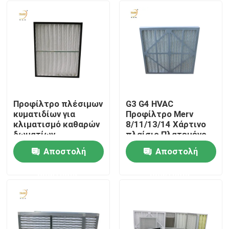
Προφίλτρο πλέσιμων
G3 G4 HVAC
κυματιδίων για
Προφίλτρο Merv
κλιματισμό καθαρών
8/11/13/14 Χάρτινο
δωματίων
πλαίσιο Πλατεμένο
φίλτρο αέρα για
Αποστολή
Αποστολή
σύστημα
Αρχική Σελίδα
κλιματισμού
ερώτησης
ερώτησης
Προϊόντα
Βίντεο