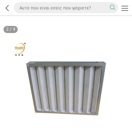
2
/
4