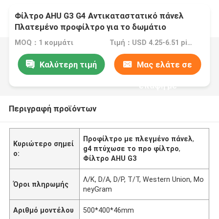
Φίλτρο AHU G3 G4 Αντικαταστατικό πάνελ
Πλατεμένο προφίλτρο για το δωμάτιο
καθαρισμού
MOQ：1 κομμάτι
Τιμή：USD 4.25-6.51 piece
Καλύτερη τιμή
Μας ελάτε σε
επαφή με
Περιγραφή προϊόντων
Προφίλτρο με πλεγμένο πάνελ
,
Κυριώτερο σημεί
g4 πτύχωσε το προ φίλτρο
,
ο:
Φίλτρο AHU G3
Λ/Κ, D/A, D/P, T/T, Western Union, Mo
Όροι πληρωμής
neyGram
Αριθμό μοντέλου
500*400*46mm